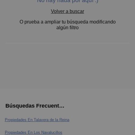
No hay nada por aquí :)
Baratos
Volver a buscar
Caros
O prueba a ampliar tu búsqueda modificando
Pequeños
algún filtro
Grandes
Búsquedas Frecuentes
Propiedades En Talavera de la Reina
Propiedades En Los Navalucillos